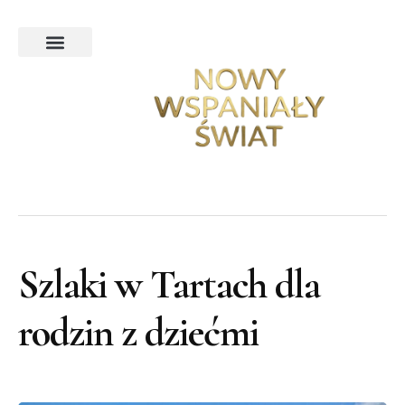
Ekskluzywna podróż poślubna
Podróże ekskluzywne
Poradnik noclegowy
Turystyka na Świecie
Turystyka w Polsce
Szlaki w Tartach dla
rodzin z dziećmi