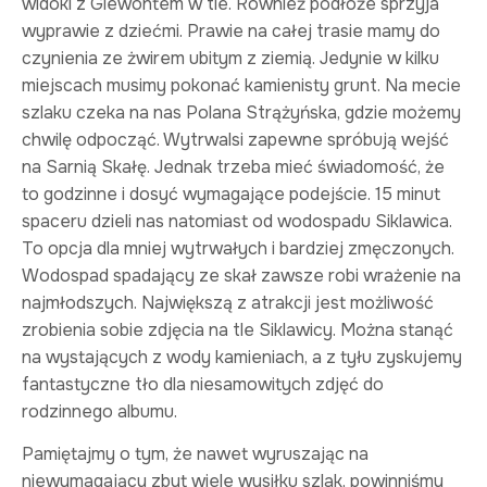
widoki z Giewontem w tle. Również podłoże sprzyja
wyprawie z dziećmi. Prawie na całej trasie mamy do
czynienia ze żwirem ubitym z ziemią. Jedynie w kilku
miejscach musimy pokonać kamienisty grunt. Na mecie
szlaku czeka na nas Polana Strążyńska, gdzie możemy
chwilę odpocząć. Wytrwalsi zapewne spróbują wejść
na Sarnią Skałę. Jednak trzeba mieć świadomość, że
to godzinne i dosyć wymagające podejście. 15 minut
spaceru dzieli nas natomiast od wodospadu Siklawica.
To opcja dla mniej wytrwałych i bardziej zmęczonych.
Wodospad spadający ze skał zawsze robi wrażenie na
najmłodszych. Największą z atrakcji jest możliwość
zrobienia sobie zdjęcia na tle Siklawicy. Można stanąć
na wystających z wody kamieniach, a z tyłu zyskujemy
fantastyczne tło dla niesamowitych zdjęć do
rodzinnego albumu.
Pamiętajmy o tym, że nawet wyruszając na
niewymagający zbyt wiele wysiłku szlak, powinniśmy