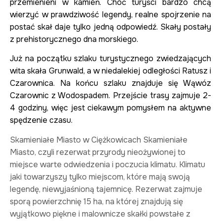
przemienieni w kamień. Choć turyści bardzo chcą
wierzyć w prawdziwość legendy, realne spojrzenie na
postać skał daje tylko jedną odpowiedź. Skały postały
z prehistorycznego dna morskiego.
Już na początku szlaku turystycznego zwiedzających
wita skała Grunwald, a w niedalekiej odległości Ratusz i
Czarownica. Na końcu szlaku znajduje się Wąwóz
Czarownic z Wodospadem. Przejście trasy zajmuje 2-
4 godziny, więc jest ciekawym pomysłem na aktywne
spędzenie czasu.
Skamieniałe Miasto w Ciężkowicach​ Skamieniałe
Miasto, czyli rezerwat przyrody nieożywionej to
miejsce warte odwiedzenia i poczucia klimatu. Klimatu
jaki towarzyszy tylko miejscom, które mają swoją
legendę, niewyjaśnioną tajemnicę. Rezerwat zajmuje
sporą powierzchnię 15 ha, na której znajdują się
wyjątkowo piękne i malownicze skałki powstałe z