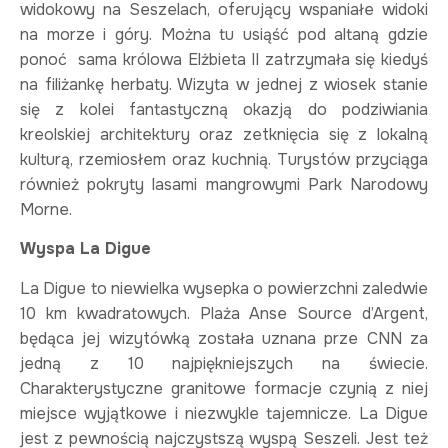
widokowy na Seszelach, oferujący wspaniałe widoki
na morze i góry. Można tu usiąść pod altaną gdzie
ponoć sama królowa Elżbieta II zatrzymała się kiedyś
na filiżankę herbaty. Wizyta w jednej z wiosek stanie
się z kolei fantastyczną okazją do podziwiania
kreolskiej architektury oraz zetknięcia się z lokalną
kulturą, rzemiosłem oraz kuchnią. Turystów przyciąga
również pokryty lasami mangrowymi Park Narodowy
Morne.
Wyspa La Digue
La Digue to niewielka wysepka o powierzchni zaledwie
10 km kwadratowych. Plaża Anse Source d’Argent,
będąca jej wizytówką została uznana prze CNN za
jedną z 10 najpiękniejszych na świecie.
Charakterystyczne granitowe formacje czynią z niej
miejsce wyjątkowe i niezwykle tajemnicze. La Digue
jest z pewnością najczystszą wyspą Seszeli. Jest też