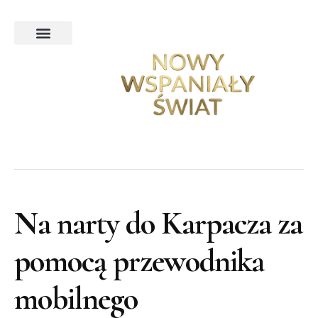
Ekskluzywna podróż poślubna
Podróże ekskluzywne
Poradnik noclegowy
Turystyka na Świecie
Turystyka w Polsce
Na narty do Karpacza za
pomocą przewodnika
mobilnego