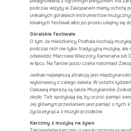
pielęgnowana z ogromnym pietyzmem, ma zare
podczas wizyty w Zakopanem mamy ochotę posł
unikalnych góralskich instrumentów muzyczny
lokalnych festiwali albo po prostu udajmy się d
Góralskie festiwale
O tym, że mieszkańcy Podhala kochają muzykę, 
podczas nich nie tylko tradycyjną muzykę, ale 
odwiedzić Marcowe Wieczory Kameralne lub D
w lipcu. Na fanów jazzu czeka natomiast Zak
Jednak największą atrakcją jest międzynarodo
wykonawcy z całego świata. W ostatni tydzień
Ciekawą imprezą są także Muzykanckie Zodusk
okolic Tatr spotykają się, by uczcić pamięć s
Jej głównym przesłaniem jest pamięć o tych, k
życia płynąca z muzyki przodków.
Karczmy z muzyką na żywo
Zakopiańskie karczmy z reguły proponują wyst