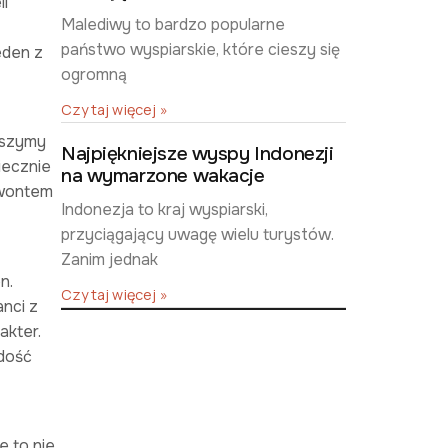
i
Malediwy to bardzo popularne
państwo wyspiarskie, które cieszy się
eden z
ogromną
Czytaj więcej »
łyszymy
Najpiękniejsze wyspy Indonezji
iecznie
na wymarzone wakacje
ewontem
Indonezja to kraj wyspiarski,
przyciągający uwagę wielu turystów.
Zanim jednak
n.
Czytaj więcej »
nci z
akter.
adość
e to nie