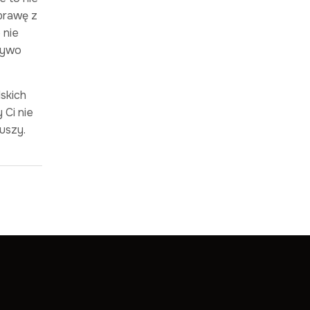
sprawę z
 nie
 żywo
skich
 Ci nie
duszy.