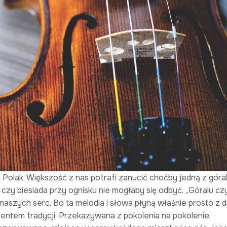
Polak. Większość z nas potrafi zanucić choćby jedną z góral
zy biesiada przy ognisku nie mogłaby się odbyć. „Góralu czy
 naszych serc. Bo ta melodia i słowa płyną właśnie prosto z 
entem tradycji. Przekazywana z pokolenia na pokolenie,