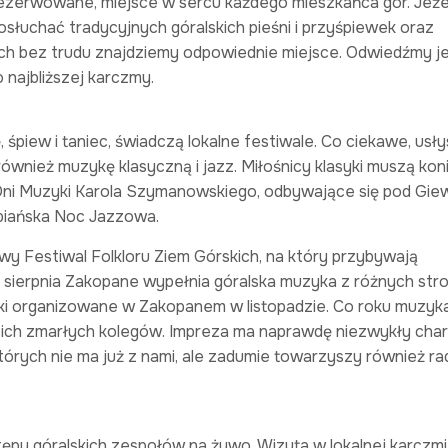
zerwowane, miejsce w sercu każdego mieszkańca gór. Jeżel
uchać tradycyjnych góralskich pieśni i przyśpiewek oraz
ch bez trudu znajdziemy odpowiednie miejsce. Odwiedźmy j
o najbliższej karczmy.
śpiew i taniec, świadczą lokalne festiwale. Co ciekawe, us
również muzykę klasyczną i jazz. Miłośnicy klasyki muszą kon
ni Muzyki Karola Szymanowskiego, odbywające się pod Gi
opiańska Noc Jazzowa.
wy Festiwal Folkloru Ziem Górskich, na który przybywają
 sierpnia Zakopane wypełnia góralska muzyka z różnych stro
i organizowane w Zakopanem w listopadzie. Co roku muzyka
woich zmarłych kolegów. Impreza ma naprawdę niezwykły char
tórych nie ma już z nami, ale zadumie towarzyszy również r
ępy góralskich zespołów na żywo. Wizyta w lokalnej karczmi