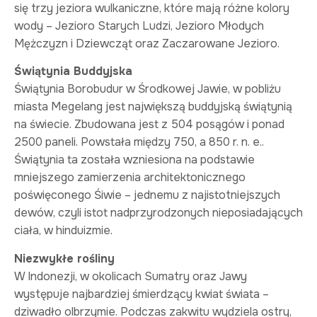
się trzy jeziora wulkaniczne, które mają różne kolory
wody – Jezioro Starych Ludzi, Jezioro Młodych
Mężczyzn i Dziewcząt oraz Zaczarowane Jezioro.
Świątynia Buddyjska
Świątynia Borobudur w Środkowej Jawie, w pobliżu
miasta Megelang jest największą buddyjską świątynią
na świecie. Zbudowana jest z 504 posągów i ponad
2500 paneli. Powstała między 750, a 850 r. n. e..
Świątynia ta została wzniesiona na podstawie
mniejszego zamierzenia architektonicznego
poświęconego Śiwie – jednemu z najistotniejszych
dewów, czyli istot nadprzyrodzonych nieposiadających
ciała, w hinduizmie.
Niezwykłe rośliny
W Indonezji, w okolicach Sumatry oraz Jawy
występuje najbardziej śmierdzący kwiat świata –
dziwadło olbrzymie. Podczas zakwitu wydziela ostry,