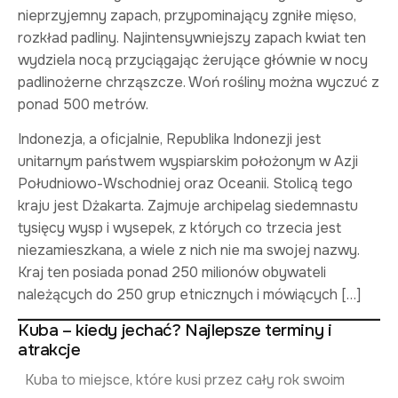
nieprzyjemny zapach, przypominający zgniłe mięso,
rozkład padliny. Najintensywniejszy zapach kwiat ten
wydziela nocą przyciągając żerujące głównie w nocy
padlinożerne chrząszcze. Woń rośliny można wyczuć z
ponad 500 metrów.
Indonezja, a oficjalnie, Republika Indonezji jest
unitarnym państwem wyspiarskim położonym w Azji
Południowo-Wschodniej oraz Oceanii. Stolicą tego
kraju jest Dżakarta. Zajmuje archipelag siedemnastu
tysięcy wysp i wysepek, z których co trzecia jest
niezamieszkana, a wiele z nich nie ma swojej nazwy.
Kraj ten posiada ponad 250 milionów obywateli
należących do 250 grup etnicznych i mówiących […]
Kuba – kiedy jechać? Najlepsze terminy i
atrakcje
Kuba to miejsce, które kusi przez cały rok swoim