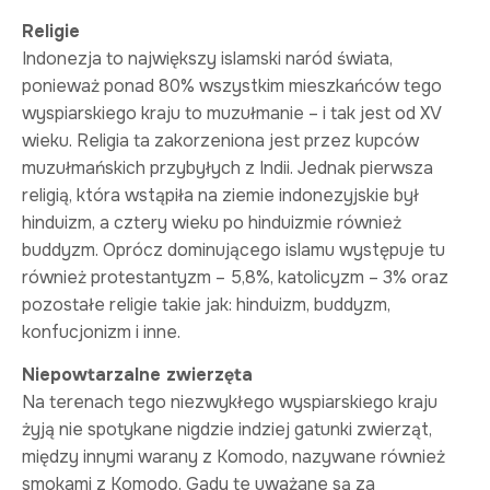
Religie
Indonezja to największy islamski naród świata,
ponieważ ponad 80% wszystkim mieszkańców tego
wyspiarskiego kraju to muzułmanie – i tak jest od XV
wieku. Religia ta zakorzeniona jest przez kupców
muzułmańskich przybyłych z Indii. Jednak pierwsza
religią, która wstąpiła na ziemie indonezyjskie był
hinduizm, a cztery wieku po hinduizmie również
buddyzm. Oprócz dominującego islamu występuje tu
również protestantyzm – 5,8%, katolicyzm – 3% oraz
pozostałe religie takie jak: hinduizm, buddyzm,
konfucjonizm i inne.
Niepowtarzalne zwierzęta
Na terenach tego niezwykłego wyspiarskiego kraju
żyją nie spotykane nigdzie indziej gatunki zwierząt,
między innymi warany z Komodo, nazywane również
smokami z Komodo. Gady te uważane są za