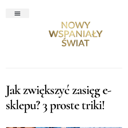
Ekskluzywna podróż poślubna
Podróże ekskluzywne
Poradnik noclegowy
Turystyka na Świecie
Turystyka w Polsce
Jak zwiększyć zasięg e-
sklepu? 3 proste triki!